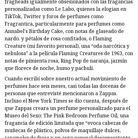
fragheads igualmente obsesionados con las fragancias
personalizadas como Le Labo, quienes la elogian en
TikTok, Twitter y foros de perfumes como
Fragrantica, particularmente para perfumes como
Annabel's Birthday Cake, con notas de glaseado de
nardo. y pétalos de rosa confitados, o Flaming
Creature (mi favorito personal), una “oda narcótica y
nebulosa” a la película Flaming Creatures de 1963, con
notas de pimienta rosa, Ring Pop de naranja, jazmín
que florece de noche, humo y pachulí.
Cuando escribí sobre nuestro actual movimiento de
perfumes hace seis meses, casi todas las docenas de
personas que entrevisté mencionaron a Zappas.
Incluso el New York Times se dio cuenta, después de
que Zappas creara un perfume personalizado para el
Museo del Sexo: The Pink Bedroom Perfume Oil, una
fragancia de edición limitada que “evoca cabezas de
muñecas de plástico, polvos de maquillaje dulces,
caramelos de fresa y un aura general desconcertante.