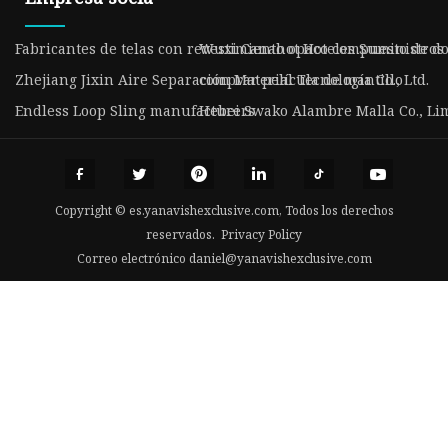
Fabricantes de telas con revestimiento opaco compuesto de d
Wuxi Canahot Hoteles Suministros C
Zhejiang Jixin Aire Separación Material Tecnología Co., Ltd.
comprar película de mantillo
Endless Loop Sling manufacturers
Hebei Swako Alambre Malla Co., Li
Copyright © es.yanavishexclusive.com, Todos los derechos
reservados.
Privacy Policy
Correo electrónico
daniel@yanavishexclusive.com