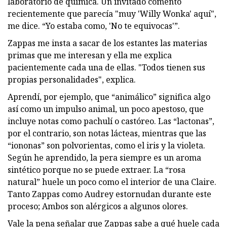
laboratorio de química. Un invitado comentó
recientemente que parecía "muy 'Willy Wonka' aquí",
me dice. “Yo estaba como, 'No te equivocas'”.
Zappas me insta a sacar de los estantes las materias
primas que me interesan y ella me explica
pacientemente cada una de ellas. "Todos tienen sus
propias personalidades", explica.
Aprendí, por ejemplo, que “animálico” significa algo
así como un impulso animal, un poco apestoso, que
incluye notas como pachulí o castóreo. Las “lactonas”,
por el contrario, son notas lácteas, mientras que las
“iononas” son polvorientas, como el iris y la violeta.
Según he aprendido, la pera siempre es un aroma
sintético porque no se puede extraer. La “rosa
natural” huele un poco como el interior de una Claire.
Tanto Zappas como Audrey estornudan durante este
proceso; Ambos son alérgicos a algunos olores.
Vale la pena señalar que Zappas sabe a qué huele cada