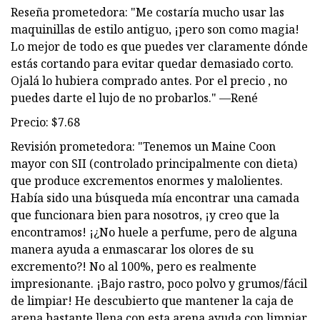
Reseña prometedora: "Me costaría mucho usar las
maquinillas de estilo antiguo, ¡pero son como magia!
Lo mejor de todo es que puedes ver claramente dónde
estás cortando para evitar quedar demasiado corto.
Ojalá lo hubiera comprado antes. Por el precio , no
puedes darte el lujo de no probarlos." —René
Precio: $7.68
Revisión prometedora: "Tenemos un Maine Coon
mayor con SII (controlado principalmente con dieta)
que produce excrementos enormes y malolientes.
Había sido una búsqueda mía encontrar una camada
que funcionara bien para nosotros, ¡y creo que la
encontramos! ¡¿No huele a perfume, pero de alguna
manera ayuda a enmascarar los olores de su
excremento?! No al 100%, pero es realmente
impresionante. ¡Bajo rastro, poco polvo y grumos/fácil
de limpiar! He descubierto que mantener la caja de
arena bastante llena con esta arena ayuda con limpiar.