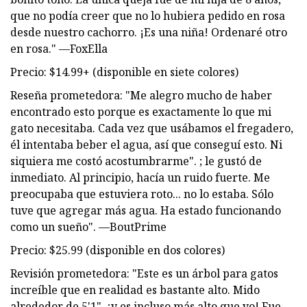
que no podía creer que no lo hubiera pedido en rosa
desde nuestro cachorro. ¡Es una niña! Ordenaré otro
en rosa." —FoxElla
Precio: $14.99+ (disponible en siete colores)
Reseña prometedora: "Me alegro mucho de haber
encontrado esto porque es exactamente lo que mi
gato necesitaba. Cada vez que usábamos el fregadero,
él intentaba beber el agua, así que conseguí esto. Ni
siquiera me costó acostumbrarme". ; le gustó de
inmediato. Al principio, hacía un ruido fuerte. Me
preocupaba que estuviera roto... no lo estaba. Sólo
tuve que agregar más agua. Ha estado funcionando
como un sueño". —BoutPrime
Precio: $25.99 (disponible en dos colores)
Revisión prometedora: "Este es un árbol para gatos
increíble que en realidad es bastante alto. Mido
alrededor de 5'1", ¡y es incluso más alto que yo! Fue