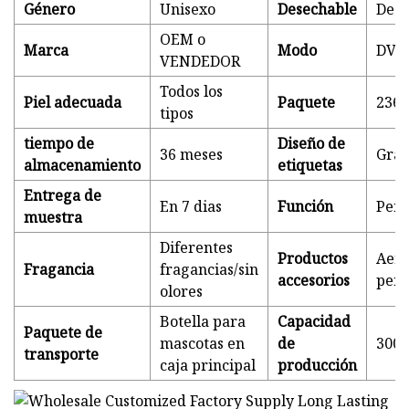
Género
Unisexo
Desechable
Dese
OEM o
Marca
Modo
DVD
VENDEDOR
Todos los
Piel adecuada
Paquete
236M
tipos
tiempo de
Diseño de
36 meses
Grat
almacenamiento
etiquetas
Entrega de
En 7 dias
Función
Per
muestra
Diferentes
Productos
Aero
Fragancia
fragancias/sin
accesorios
per
olores
Botella para
Capacidad
Paquete de
mascotas en
de
300
transporte
caja principal
producción