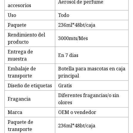
Aerosol de perfume
accesorios
Uso
Todo
Paquete
236ml*48bt/caja
Rendimiento del
3000mts/Mes
producto
Entrega de
En 7 dias
muestra
Embalaje de
Botella para mascotas en caja
transporte
principal
Diseño de etiquetas
Gratis
Diferentes fragancias/o sin
Fragancia
olores
Marca
OEM o vendedor
Paquete de
236ml*48bt/caja
transporte